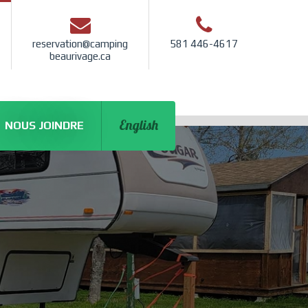
reservation@camping
581 446-4617
beaurivage.ca
English
NOUS JOINDRE